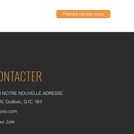
Prendre rendez-vous
581-991-0331
ONTACTER
R NOTRE NOUVELLE ADRESSE:
XIV, Québec, G1C 1B3
ysio.com
ur Julie