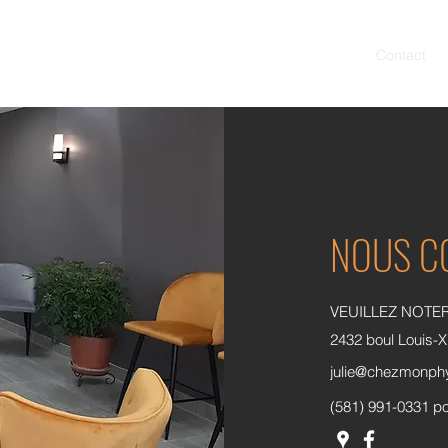
Accueil
Notre équipe
Contact
NOUS C
VEUILLEZ NOTE
2432 boul Louis-
julie@chezmonph
(581) 991-0331 po